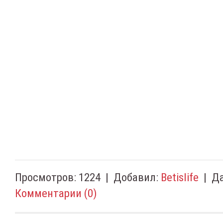
Просмотров:
1224
|
Добавил:
Betislife
|
Да
Комментарии (0)