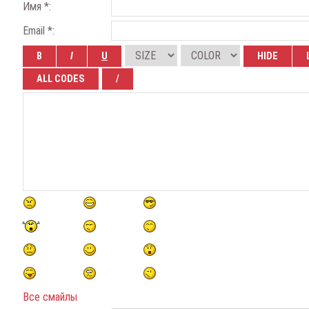
Имя *:
Email *:
Все смайлы