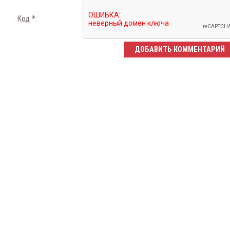
Код *: