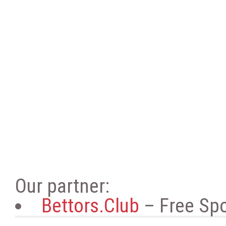
Our partner:
Bettors.Club
– Free Spo