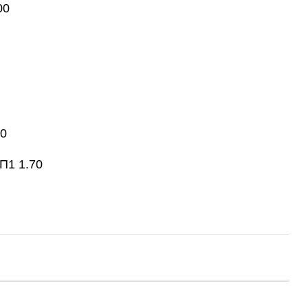
00
60
П1 1.70