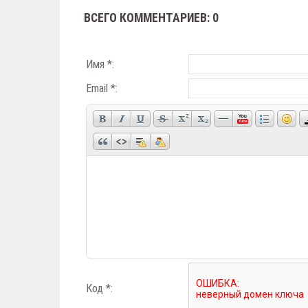
ВСЕГО КОММЕНТАРИЕВ
:
0
Имя *:
Email *:
Код *: