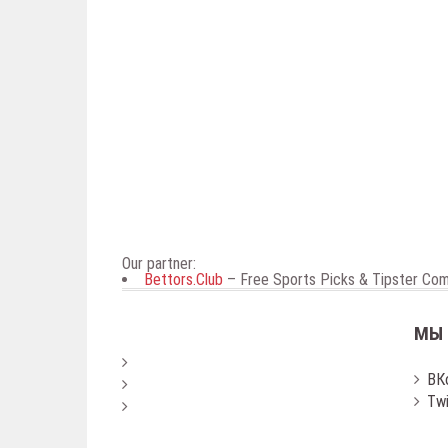
Our partner:
Bettors.Club
– Free Sports Picks & Tipster Com
МЫ 
ВК
Twi