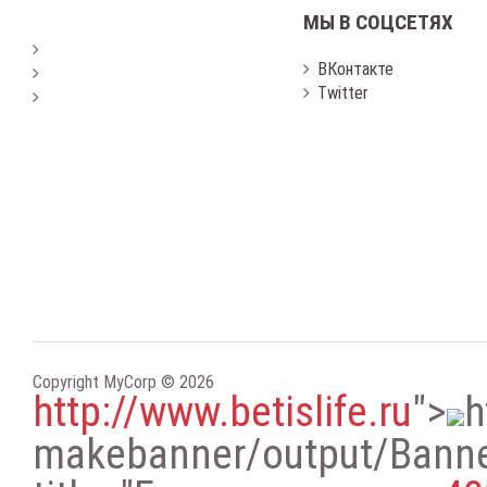
МЫ В СОЦСЕТЯХ
ВКонтакте
Twitter
Copyright MyCorp © 2026
http://www.betislife.ru
"
>
h
makebanner/output/Bann