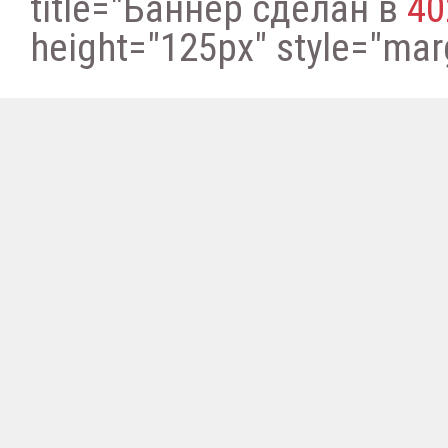
title="Баннер сделан в
40
height="125px" style="margi