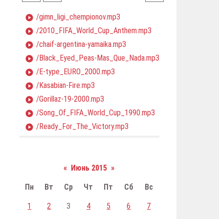
/gimn_ligi_chempionov.mp3
play_circle
/2010_FIFA_World_Cup_Anthem.mp3
play_circle
/chaif-argentina-yamaika.mp3
play_circle
/Black_Eyed_Peas-Mas_Que_Nada.mp3
play_circle
/E-type_EURO_2000.mp3
play_circle
/Kasabian-Fire.mp3
play_circle
/Gorillaz-19-2000.mp3
play_circle
/Song_Of_FIFA_World_Cup_1990.mp3
play_circle
/Ready_For_The_Victory.mp3
play_circle
«
Июнь 2015
»
Пн
Вт
Ср
Чт
Пт
Сб
Вс
1
2
3
4
5
6
7