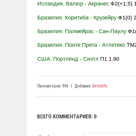
Исландия. Валюр - Акранес
Ф2(+1,5) 
Бразилия. Коритиба - Крузейру
Ф1(0) 
Бразилия. Палмейрас - Сан-Паулу
Ф1(
Бразилия. Понте Прета - Атлетико
ТМ2
США. Портленд - Сиэтл
П1 1.90
Просмотров
:
956
|
Добавил
:
Betislife
ВСЕГО КОММЕНТАРИЕВ
:
0