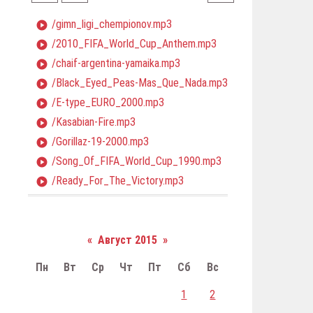
/gimn_ligi_chempionov.mp3
play_circle
/2010_FIFA_World_Cup_Anthem.mp3
play_circle
/chaif-argentina-yamaika.mp3
play_circle
/Black_Eyed_Peas-Mas_Que_Nada.mp3
play_circle
/E-type_EURO_2000.mp3
play_circle
/Kasabian-Fire.mp3
play_circle
/Gorillaz-19-2000.mp3
play_circle
/Song_Of_FIFA_World_Cup_1990.mp3
play_circle
/Ready_For_The_Victory.mp3
play_circle
«
Август 2015
»
Пн
Вт
Ср
Чт
Пт
Сб
Вс
1
2