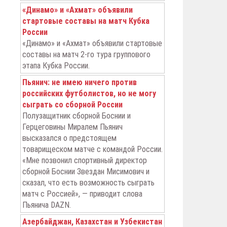
«Динамо» и «Ахмат» объявили
стартовые составы на матч Кубка
России
«Динамо» и «Ахмат» объявили стартовые
составы на матч 2-го тура группового
этапа Кубка России.
Пьянич: не имею ничего против
российских футболистов, но не могу
сыграть со сборной России
Полузащитник сборной Боснии и
Герцеговины Миралем Пьянич
высказался о предстоящем
товарищеском матче с командой России.
«Мне позвонил спортивный директор
сборной Боснии Звездан Мисимович и
сказал, что есть возможность сыграть
матч с Россией», — приводит слова
Пьянича DAZN.
Азербайджан, Казахстан и Узбекистан