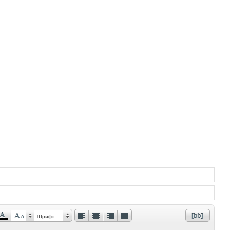
Шрифт