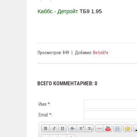
Каббс - Детройт
ТБ9 1.95
Просмотров
:
849
|
Добавил
:
Betislife
ВСЕГО КОММЕНТАРИЕВ
:
0
Имя *:
Email *: