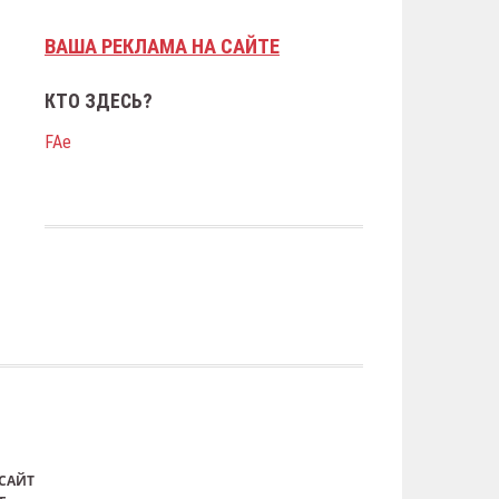
ВАША РЕКЛАМА НА САЙТЕ
КТО ЗДЕСЬ?
FAе
САЙТ