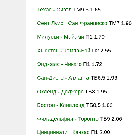
Техас - Сиэтл
ТМ9,5 1.65
Сент-Луис - Сан-Франциско
ТМ7 1.90
Милуоки - Майами
П1 1.70
Хьюстон - Тампа-Бэй
П2 2.55
Энджелс - Чикаго
П1 1.72
Сан-Диего - Атланта
ТБ6,5 1.96
Окленд - Доджерс
ТБ8 1.95
Бостон - Кливленд
ТБ8,5 1.82
Филадельфия - Торонто
ТБ9 2.06
Цинциннати - Канзас
П1 2.00