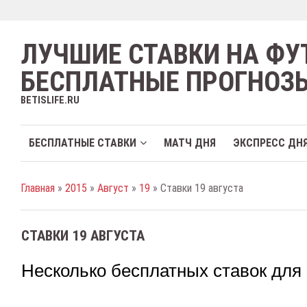
ЛУЧШИЕ СТАВКИ НА ФУ
БЕСПЛАТНЫЕ ПРОГНОЗ
BETISLIFE.RU
БЕСПЛАТНЫЕ СТАВКИ
МАТЧ ДНЯ
ЭКСПРЕСС ДН
Главная
»
2015
»
Август
»
19
» Ставки 19 августа
СТАВКИ 19 АВГУСТА
Несколько бесплатных ставок для 