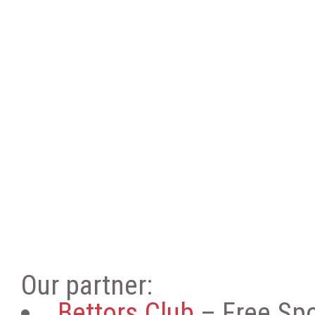
Our partner:
Bettors.Club
– Free Spo