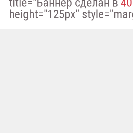
title="Баннер сделан в
40
height="125px" style="margi