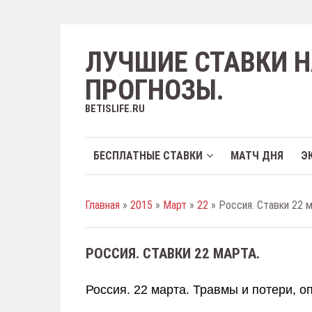
ЛУЧШИЕ СТАВКИ Н
ПРОГНОЗЫ.
BETISLIFE.RU
БЕСПЛАТНЫЕ СТАВКИ
МАТЧ ДНЯ
Э
Главная
»
2015
»
Март
»
22
» Россия. Ставки 22 м
РОССИЯ. СТАВКИ 22 МАРТА.
Россия. 22 марта. Травмы и потери, о