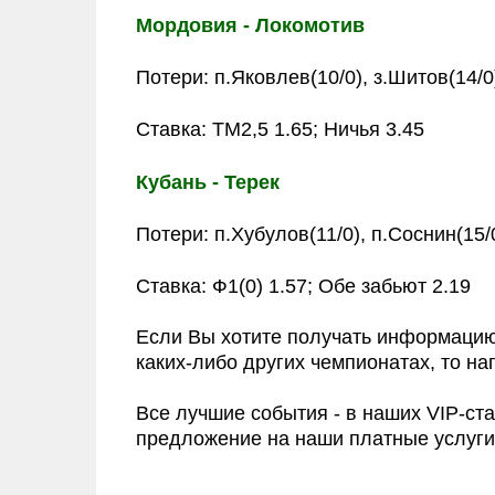
Мордовия - Локомотив
Потери: п.Яковлев(10/0), з.Шитов(14/0)
Ставка: ТМ2,5 1.65; Ничья 3.45
Кубань - Терек
Потери: п.Хубулов(11/0), п.Соснин(15/0
Ставка: Ф1(0) 1.57; Обе забьют 2.19
Если Вы хотите получать информацию 
каких-либо других чемпионатах, то н
Все лучшие события - в наших VIP-ста
предложение на наши платные услуг