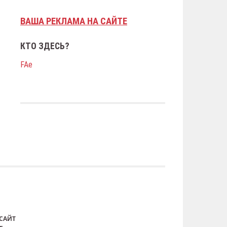
ВАША РЕКЛАМА НА САЙТЕ
КТО ЗДЕСЬ?
FAе
САЙТ