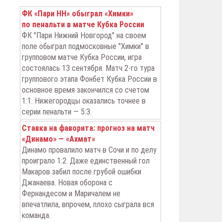
ФК «Пари НН» обыграл «Химки»
по пенальти в матче Кубка России
ФК "Пари Нижний Новгород" на своем
поле обыграл подмосковные "Химки" в
групповом матче Кубка России, игра
состоялась 13 сентября. Матч 2-го тура
группового этапа Фонбет Кубка России в
основное время закончился со счетом
1:1. Нижегородцы оказались точнее в
серии пенальти — 5:3.
Ставка на фаворита: прогноз на матч
«Динамо» — «Ахмат»
Динамо провалило матч в Сочи и по делу
проиграло 1:2. Даже единственный гол
Макаров забил после грубой ошибки
Джанаева. Новая оборона с
Фернандесом и Маричалем не
впечатлила, впрочем, плохо сыграла вся
команда.