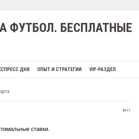
А ФУТБОЛ. БЕСПЛАТНЫЕ
КСПРЕСС ДНЯ
ОПЫТ И СТРАТЕГИИ
VIP-РАЗДЕЛ
арта.
08:17
птимальные ставки.