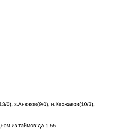
3/0), з.Анюков(9/0), н.Кержаков(10/3),
дном из таймов:да 1.55