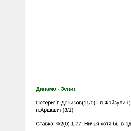
Динамо - Зенит
Потери: п.Денисов(11/0) - п.Файзулин(1
п.Аршавин(8/1)
Ставка: Ф2(0) 1.77; Ничья хотя бы в о