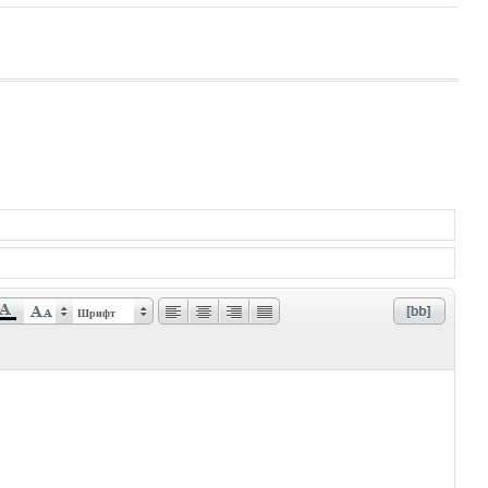
Шрифт