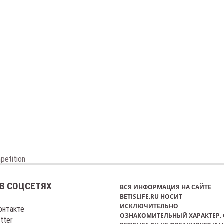
petition
В СОЦСЕТЯХ
ВСЯ ИНФОРМАЦИЯ НА САЙТЕ
BETISLIFE.RU НОСИТ
ИСКЛЮЧИТЕЛЬНО
онтакте
ОЗНАКОМИТЕЛЬНЫЙ ХАРАКТЕР.
tter