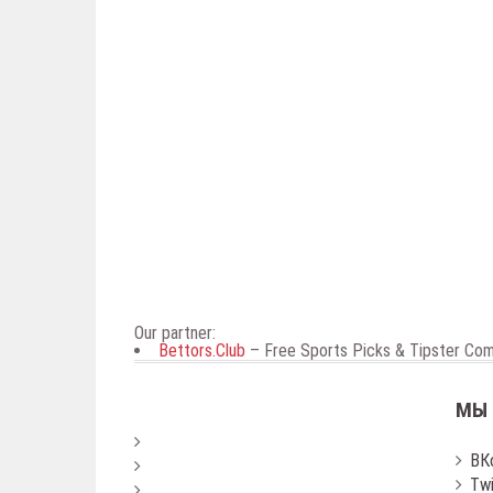
Our partner:
Bettors.Club
– Free Sports Picks & Tipster Com
МЫ 
ВК
Twi