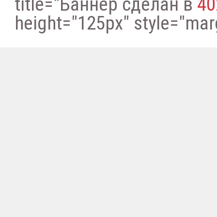
title="Баннер сделан в
40
height="125px" style="margi