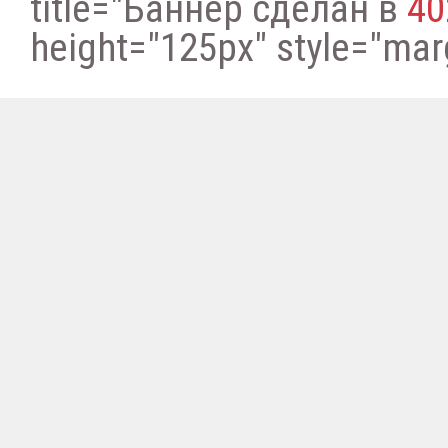
title="Баннер сделан в
40
height="125px" style="margi