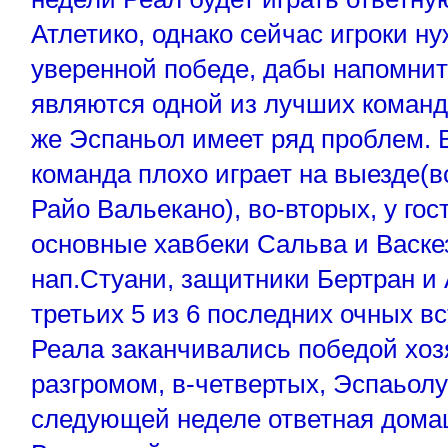
Атлетико, однако сейчас игроки н
уверенной победе, дабы напомнит
являются одной из лучших команд 
же Эспаньол имеет ряд проблем. 
команда плохо играет на выезде(в
Райо Вальекано), во-вторых, у гос
основные хавбеки Сальва и Васкез
нап.Стуани, защитники Бертран и 
третьих 5 из 6 последних очных вс
Реала заканчивались победой хозя
разгромом, в-четвертых, Эспаьолу
следующей неделе ответная домаш