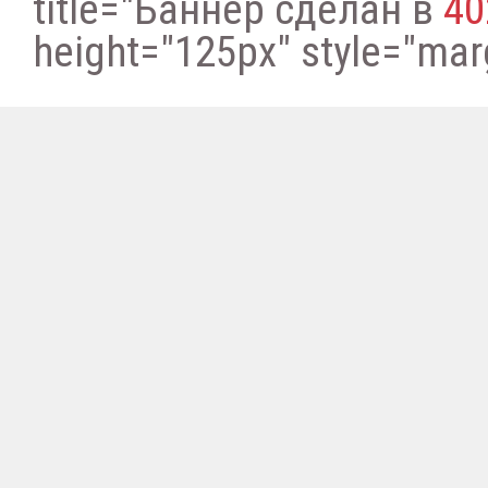
title="Баннер сделан в
40
height="125px" style="margi