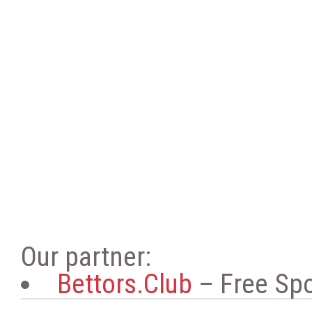
Our partner:
Bettors.Club
– Free Spo