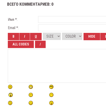
ВСЕГО КОММЕНТАРИЕВ
:
0
Имя *:
Email *: