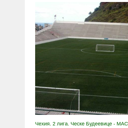
Чехия. 2 лига. Ческе Будеевице - МА