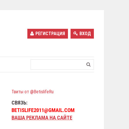
РЕГИСТРАЦИЯ
ВХОД
Твиты от @BetislifeRu
СВЯЗЬ:
BETISLIFE2011@GMAIL.COM
ВАША РЕКЛАМА НА САЙТЕ