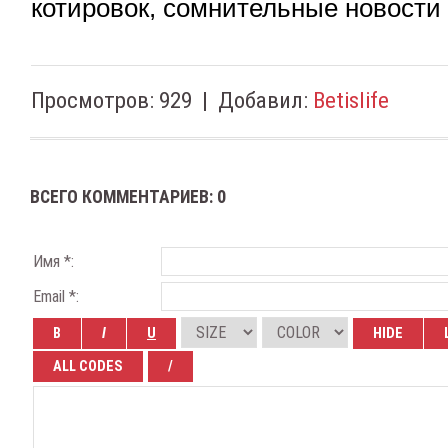
котировок, сомнительные новости 
Просмотров
:
929
|
Добавил
:
Betislife
ВСЕГО КОММЕНТАРИЕВ
:
0
Имя *:
Email *: