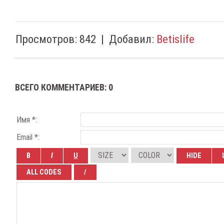
Просмотров
:
842
|
Добавил
:
Betislife
ВСЕГО КОММЕНТАРИЕВ
:
0
Имя *:
Email *: