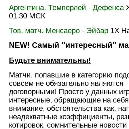
Аргентина. Темперлей - Дефенса
01.30 МСК
Тов. матч. Менсаеро - Эйбар
1Х Н
NEW! Самый "интересный" ма
Будьте внимательны!
Матчи, попавшие в категорию под
совсем не обязательно являются
договорными! Просто у данных игр
интересные, обращающие на себя
внимание, обстоятельства как, на
неадекватные коэффициенты, резк
котировок, сомнительные новости 