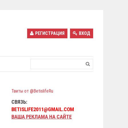
РЕГИСТРАЦИЯ
ВХОД
Твиты от @BetislifeRu
СВЯЗЬ:
BETISLIFE2011@GMAIL.COM
ВАША РЕКЛАМА НА САЙТЕ