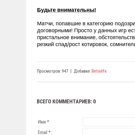
Будьте внимательны!
Матчи, попавшие в категорию подозр
договорными! Просто у данных игр е
пристальное внимание, обстоятельст
резкий спад/рост котировок, сомнител
Просмотров
:
947
|
Добавил
:
Betislife
ВСЕГО КОММЕНТАРИЕВ
:
0
Имя *:
Email *: