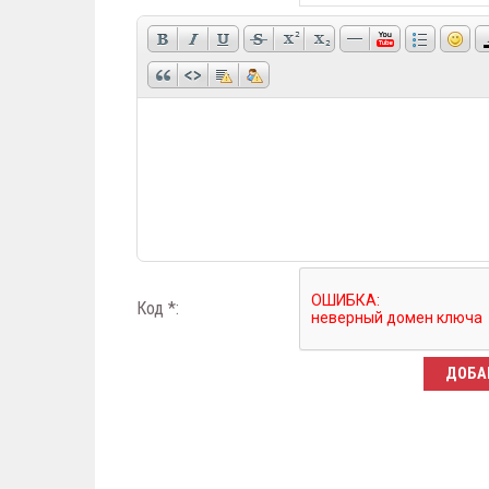
Код *: