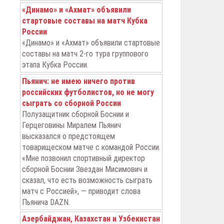
«Динамо» и «Ахмат» объявили
стартовые составы на матч Кубка
России
«Динамо» и «Ахмат» объявили стартовые
составы на матч 2-го тура группового
этапа Кубка России.
Пьянич: не имею ничего против
российских футболистов, но не могу
сыграть со сборной России
Полузащитник сборной Боснии и
Герцеговины Миралем Пьянич
высказался о предстоящем
товарищеском матче с командой России.
«Мне позвонил спортивный директор
сборной Боснии Звездан Мисимович и
сказал, что есть возможность сыграть
матч с Россией», — приводит слова
Пьянича DAZN.
Азербайджан, Казахстан и Узбекистан