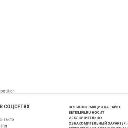
petition
В СОЦСЕТЯХ
ВСЯ ИНФОРМАЦИЯ НА САЙТЕ
BETISLIFE.RU НОСИТ
ИСКЛЮЧИТЕЛЬНО
онтакте
ОЗНАКОМИТЕЛЬНЫЙ ХАРАКТЕР.
tter