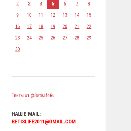
2
3
4
5
6
7
8
9
10
11
12
13
14
15
16
17
18
19
20
21
22
23
24
25
26
27
28
29
30
Твиты от @BetislifeRu
НАШ E-MAIL:
BETISLIFE2011@GMAIL.COM