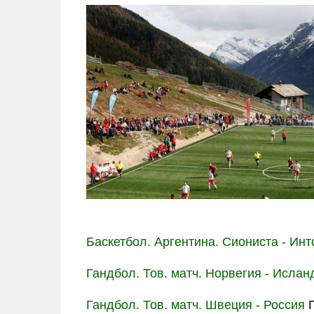
Баскетбол. Аргентина. Сиониста - Ин
Гандбол. Тов. матч. Норвегия - Исла
Гандбол. Тов. матч. Швеция - Россия