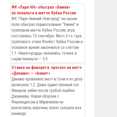
ФК «Пари НН» обыграл «Химки»
по пенальти в матче Кубка России
ФК "Пари Нижний Новгород" на своем
поле обыграл подмосковные "Химки" в
групповом матче Кубка России, игра
состоялась 13 сентября. Матч 2-го тура
группового этапа Фонбет Кубка России в
основное время закончился со счетом
1:1. Нижегородцы оказались точнее в
серии пенальти — 5:3.
Ставка на фаворита: прогноз на матч
«Динамо» — «Ахмат»
Динамо провалило матч в Сочи и по делу
проиграло 1:2. Даже единственный гол
Макаров забил после грубой ошибки
Джанаева. Новая оборона с
Фернандесом и Маричалем не
впечатлила, впрочем, плохо сыграла вся
команда.