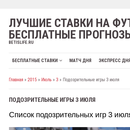
ЛУЧШИЕ СТАВКИ НА ФУ
БЕСПЛАТНЫЕ ПРОГНОЗ
BETISLIFE.RU
БЕСПЛАТНЫЕ СТАВКИ
МАТЧ ДНЯ
ЭКСПРЕСС ДН
Главная
»
2015
»
Июль
»
3
» Подозрительные игры 3 июля
ПОДОЗРИТЕЛЬНЫЕ ИГРЫ 3 ИЮЛЯ
Список подозрительных игр 3 июл