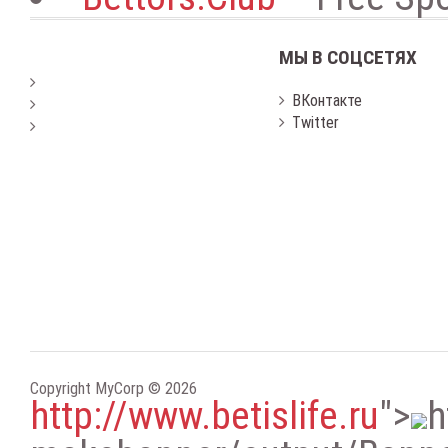
МЫ В СОЦСЕТЯХ
ВКонтакте
Twitter
Copyright MyCorp © 2026
http://www.betislife.ru
"
>
h