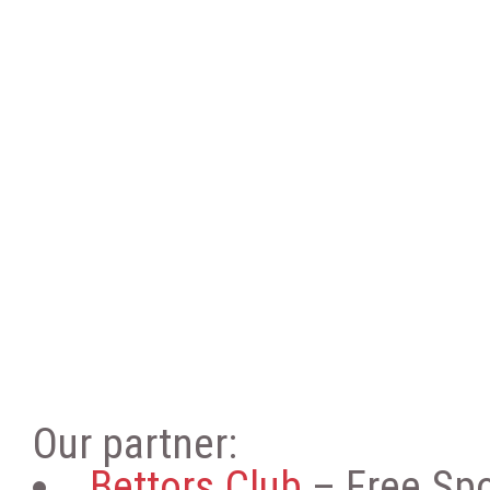
Our partner:
Bettors.Club
– Free Spo