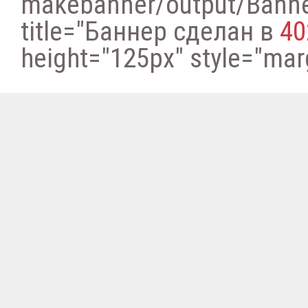
makebanner/output/Bann
title="Баннер сделан в
40
height="125px" style="margi