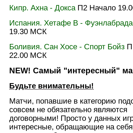
Кипр. Ахна - Докса
П2 Начало 19.
Испания. Хетафе В - Фуэнлабрад
19.30 МСК
Боливия. Сан Хосе - Спорт Бойз
П
22.00 МСК
NEW! Самый "интересный" ма
Будьте внимательны!
Матчи, попавшие в категорию под
совсем не обязательно являются
договорными! Просто у данных игр
интересные, обращающие на себя