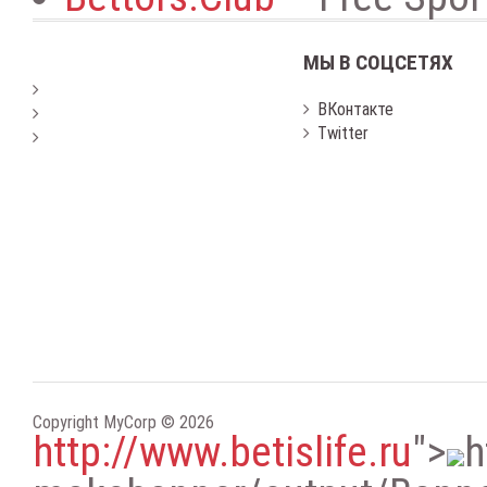
МЫ В СОЦСЕТЯХ
ВКонтакте
Twitter
Copyright MyCorp © 2026
http://www.betislife.ru
"
>
h