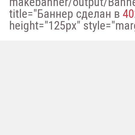
makebanner/output/Bann
title="Баннер сделан в
40
height="125px" style="margi