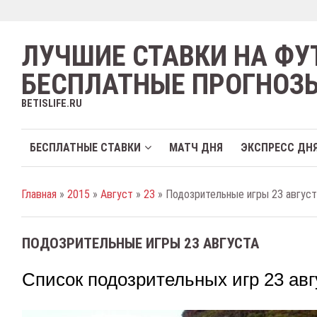
ЛУЧШИЕ СТАВКИ НА ФУ
БЕСПЛАТНЫЕ ПРОГНОЗ
BETISLIFE.RU
БЕСПЛАТНЫЕ СТАВКИ
МАТЧ ДНЯ
ЭКСПРЕСС ДН
Главная
»
2015
»
Август
»
23
» Подозрительные игры 23 август
ПОДОЗРИТЕЛЬНЫЕ ИГРЫ 23 АВГУСТА
Список подозрительных игр 23 авг