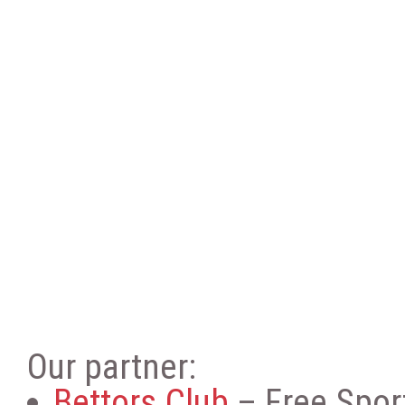
Our partner:
Bettors.Club
– Free Sport