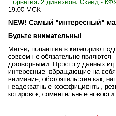
Норвегия. 2 дивизион. Скейд - К
19.00 МСК
NEW! Самый "интересный" ма
Будьте внимательны!
Матчи, попавшие в категорию под
совсем не обязательно являются
договорными! Просто у данных игр
интересные, обращающие на себя
внимание, обстоятельства как, на
неадекватные коэффициенты, резк
котировок, сомнительные новости 