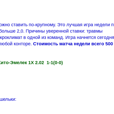
ожно ставить по-крупному. Это лучшая игра недели 
ольше 2,0. Причины уверенной ставки: травмы
кроклимат в одной из команд. Игра начнется сегодн
 любой конторе.
Стоимость матча недели всего 500
то-Эмелек 1Х 2.02 1-1(0-0)
шельки: