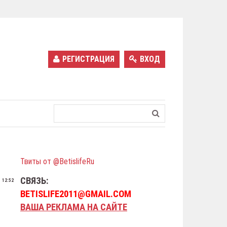
РЕГИСТРАЦИЯ
ВХОД
Твиты от @BetislifeRu
СВЯЗЬ:
12:52
BETISLIFE2011@GMAIL.COM
ВАША РЕКЛАМА НА САЙТЕ