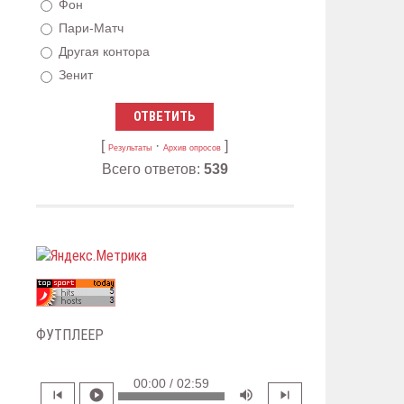
Фон
Пари-Матч
Другая контора
Зенит
[
·
]
Результаты
Архив опросов
Всего ответов:
539
ФУТПЛЕЕР
00:00 / 02:59
skip_previous
play_circle
volume_up
skip_next