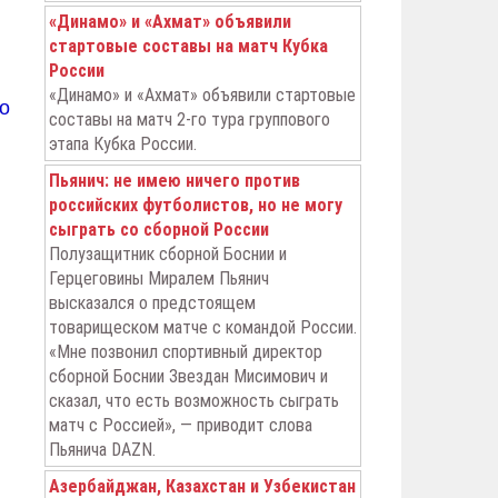
«Динамо» и «Ахмат» объявили
стартовые составы на матч Кубка
России
«Динамо» и «Ахмат» объявили стартовые
по
составы на матч 2-го тура группового
этапа Кубка России.
я
Пьянич: не имею ничего против
российских футболистов, но не могу
сыграть со сборной России
Полузащитник сборной Боснии и
Герцеговины Миралем Пьянич
высказался о предстоящем
товарищеском матче с командой России.
«Мне позвонил спортивный директор
сборной Боснии Звездан Мисимович и
сказал, что есть возможность сыграть
матч с Россией», — приводит слова
Пьянича DAZN.
Азербайджан, Казахстан и Узбекистан