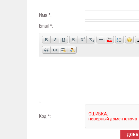
Имя *:
Email *:
Код *: