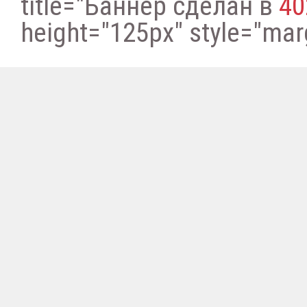
title="Баннер сделан в
40
height="125px" style="margi