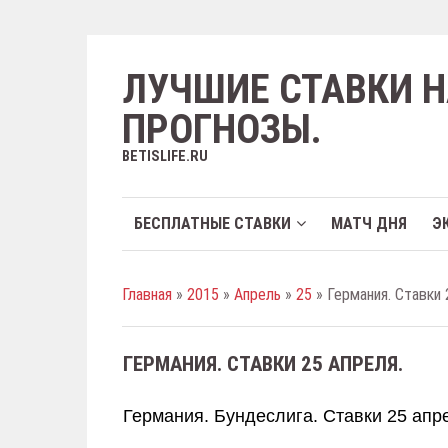
ЛУЧШИЕ СТАВКИ Н
ПРОГНОЗЫ.
BETISLIFE.RU
БЕСПЛАТНЫЕ СТАВКИ
МАТЧ ДНЯ
Э
Главная
»
2015
»
Апрель
»
25
» Германия. Ставки 
ГЕРМАНИЯ. СТАВКИ 25 АПРЕЛЯ.
Германия. Бундеслига. Ставки 25 апр