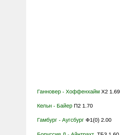
Ганновер - Хоффенхайм
Х2 1.69
Кельн - Байер
П2 1.70
Гамбург - Аугсбург
Ф1(0) 2.00
Боруссия Д - Айнтрахт
ТБ3 1.60