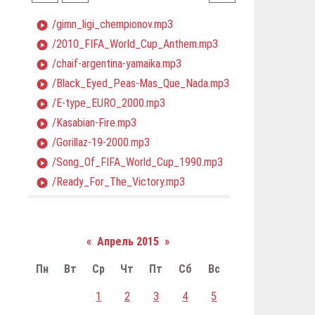
/gimn_ligi_chempionov.mp3
play_circle
/2010_FIFA_World_Cup_Anthem.mp3
play_circle
/chaif-argentina-yamaika.mp3
play_circle
/Black_Eyed_Peas-Mas_Que_Nada.mp3
play_circle
/E-type_EURO_2000.mp3
play_circle
/Kasabian-Fire.mp3
play_circle
/Gorillaz-19-2000.mp3
play_circle
/Song_Of_FIFA_World_Cup_1990.mp3
play_circle
/Ready_For_The_Victory.mp3
play_circle
«
Апрель 2015
»
Пн
Вт
Ср
Чт
Пт
Сб
Вс
1
2
3
4
5