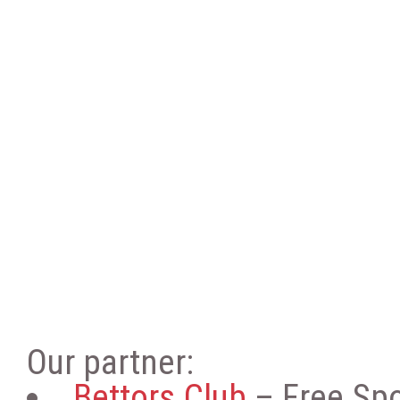
Our partner:
Bettors.Club
– Free Spo