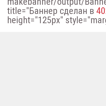
makebanner/output/Bann
title="Баннер сделан в
40
height="125px" style="margi