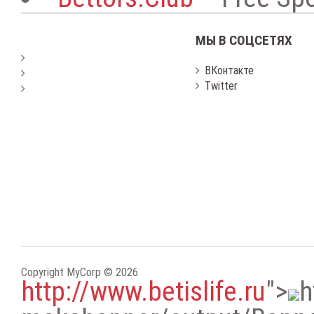
МЫ В СОЦСЕТЯХ
ВКонтакте
Twitter
Copyright MyCorp © 2026
http://www.betislife.ru
"
>
h