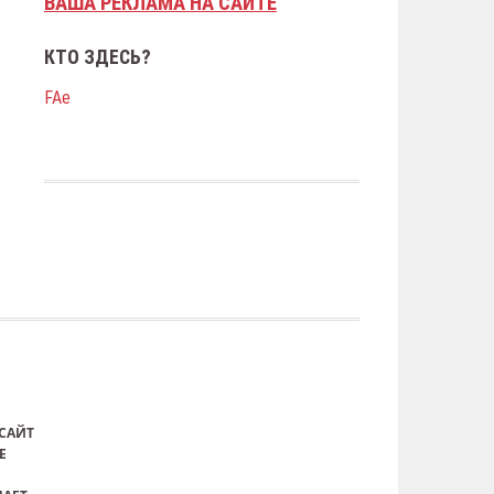
ВАША РЕКЛАМА НА САЙТЕ
КТО ЗДЕСЬ?
FAе
САЙТ
Е