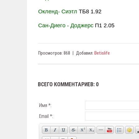
Окленд- Сиэтл
ТБ8 1.92
Сан-Диего - Доджерс
П1 2.05
Просмотров
:
868
|
Добавил
:
Betislife
ВСЕГО КОММЕНТАРИЕВ
:
0
Имя *:
Email *: