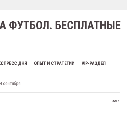
А ФУТБОЛ. БЕСПЛАТНЫЕ
КСПРЕСС ДНЯ
ОПЫТ И СТРАТЕГИИ
VIP-РАЗДЕЛ
4 сентября.
22:17