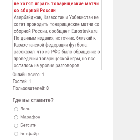
не хотят играть товарищеские матчи
со сборной России
Азербайджан, Казахстан и Узбекистан не
хотят проводить товарищеские матчи со
сборной России, сообщает Eurostavka.ru.
По данным издания, источник, близкий к
Казахстанской федерации футбола,
рассказал, что из РФС было обращение о
проведении товарищеской игры, но все
осталось на уровне разговоров.
Онлайн всего:
1
Гостей:
1
Пользователей:
0
Где вы ставите?
Леон
Марафон
Бетсити
Бетфайр