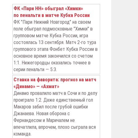
ФК «Пари НН» обыграл «Химки»
по пенальти в матче Кубка России
ФК "Пари Нижний Новгород" на своем
поле обыграл подмосковные "Химки" в
групповом матче Кубка России, игра
состоялась 13 сентября. Матч 2-го тура
группового этапа Фонбет Кубка России в
основное время закончился со счетом
1:1. Нижегородцы оказались точнее в
серии пенальти — 5:3.
Ставка на фаворита: прогноз на матч
«Динамо» — «Ахмат»
Динамо провалило матч в Сочи и по делу
проиграло 1:2. Даже единственный гол
Макаров забил после грубой ошибки
Джанаева. Новая оборона с
Фернандесом и Маричалем не
впечатлила, впрочем, плохо сыграла вся
команда.