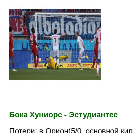
Бока Хуниорс - Эстудиантес
Потери: в.Орион(5/0, основной кип