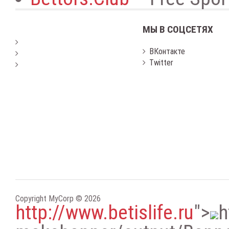
МЫ В СОЦСЕТЯХ
ВКонтакте
Twitter
Copyright MyCorp © 2026
http://www.betislife.ru
"
>
h