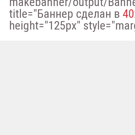
makebanner/output/Bann
title="Баннер сделан в
40
height="125px" style="margi