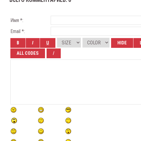
Имя *:
Email *: