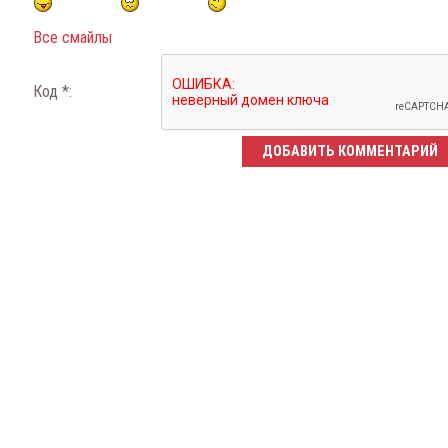
Все смайлы
Код *: