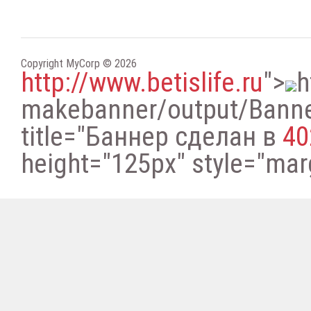
Copyright MyCorp © 2026
http://www.betislife.ru
"
>
h
makebanner/output/Bann
title="Баннер сделан в
40
height="125px" style="margi