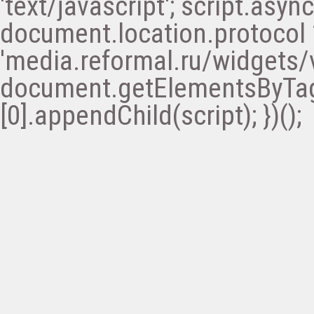
'text/javascript'; script.async 
document.location.protocol ? '
'media.reformal.ru/widgets/v
document.getElementsByTa
[0].appendChild(script); })();