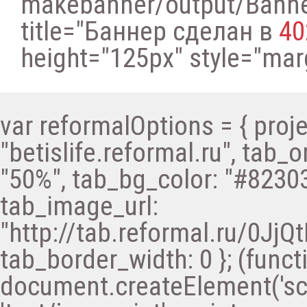
makebanner/output/Bann
title="Баннер сделан в
40
height="125px" style="margi
var reformalOptions = { proje
"betislife.reformal.ru", tab_o
"50%", tab_bg_color: "#82303
tab_image_url:
"http://tab.reformal.ru/0
tab_border_width: 0 }; (functi
document.createElement('scri