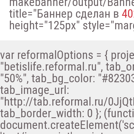
makebanner/output/Bann
title="Баннер сделан в
40
height="125px" style="margi
var reformalOptions = { proje
"betislife.reformal.ru", tab_o
"50%", tab_bg_color: "#82303
tab_image_url:
"http://tab.reformal.ru/0
tab_border_width: 0 }; (functi
document.createElement('scri