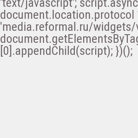
'text/javascript'; script.async 
document.location.protocol ? '
'media.reformal.ru/widgets/v
document.getElementsByTa
[0].appendChild(script); })();