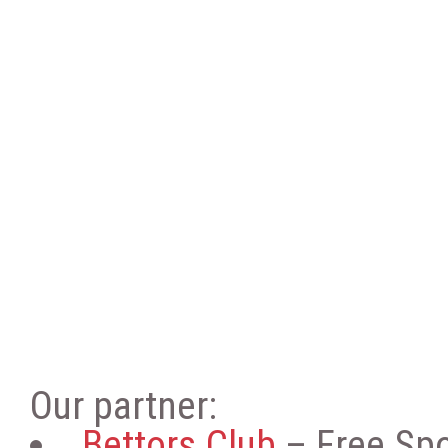
Our partner:
Bettors.Club
– Free Spo