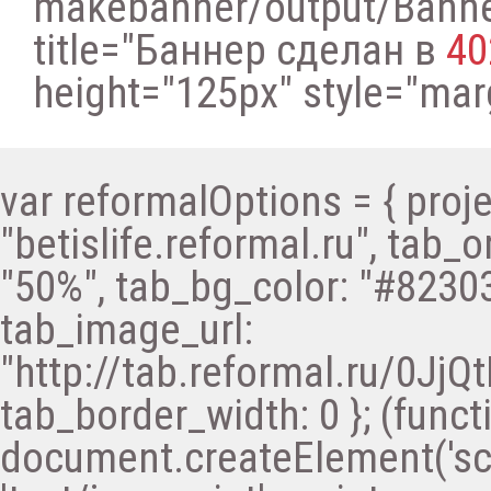
makebanner/output/Bann
title="Баннер сделан в
40
height="125px" style="margi
var reformalOptions = { proje
"betislife.reformal.ru", tab_o
"50%", tab_bg_color: "#82303
tab_image_url:
"http://tab.reformal.ru/0
tab_border_width: 0 }; (functi
document.createElement('scri