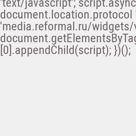
'text/javascript'; script.async 
document.location.protocol ? '
'media.reformal.ru/widgets/v
document.getElementsByTa
[0].appendChild(script); })();