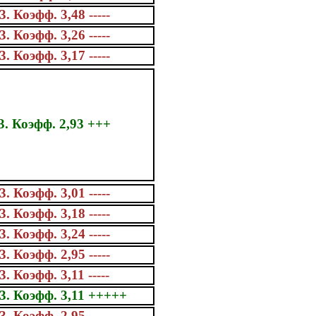
. Коэфф. 3,48 -----
. Коэфф. 3,26 -----
. Коэфф. 3,17 -----
3. Коэфф. 2,93 +++
. Коэфф. 3,01 -----
. Коэфф. 3,18 -----
. Коэфф. 3,24 -----
. Коэфф. 2,95 -----
3. Коэфф. 3,11 -----
3. Коэфф. 3,11 +++++
. Коэфф. 2,95 -----