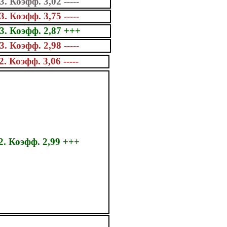
. Коэфф. 3,02 -----
. Коэфф. 3,75 -----
3. Коэфф. 2,87 +++
. Коэфф. 2,98 -----
. Коэфф. 3,06 -----
. Коэфф. 2,99 +++