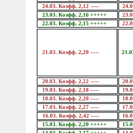
24.03. Коэфф. 2,12 -----
24.03
23.03. Коэфф. 2,16 +++++
23.03
22.03. Коэфф. 2,15 +++++
22.03
21.03. Коэфф. 2,20 -----
21.0
20.03. Коэфф. 2,22 -----
20.03
19.03. Коэфф. 2,18 -----
19.03
18.03. Коэфф. 2,20 -----
18.03
17.03. Коэфф. 2,27 -----
17.03
16.03. Коэфф. 2,42 -----
16.0
15.03. Коэфф. 2,20 +++++
15.0
14.03. Коэфф. 2,17 +++++
14.03