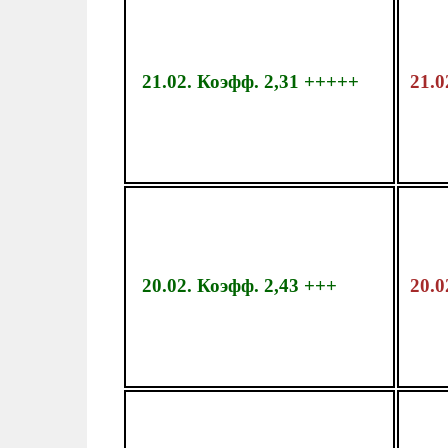
21.02. Коэфф. 2,31 +++++
21.02
20.02. Коэфф. 2,43 +++
20.02