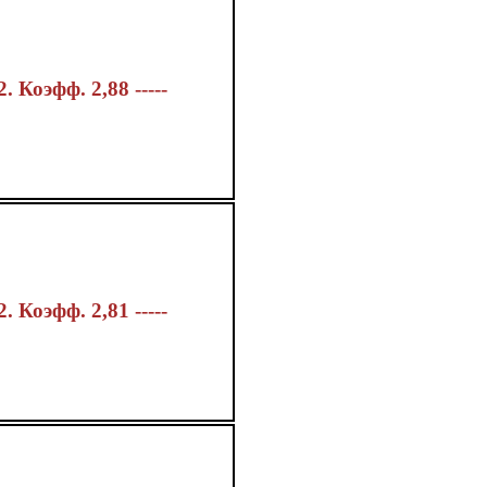
. Коэфф. 2,88 -----
. Коэфф. 2,81 -----