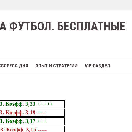
А ФУТБОЛ. БЕСПЛАТНЫЕ
КСПРЕСС ДНЯ
ОПЫТ И СТРАТЕГИИ
VIP-РАЗДЕЛ
3. Коэфф. 3,33 +++++
. Коэфф. 3,19 -----
3. Коэфф. 3,17 +++
3. Коэфф. 3,15 -----