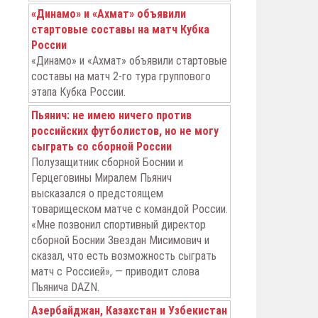
«Динамо» и «Ахмат» объявили
стартовые составы на матч Кубка
России
«Динамо» и «Ахмат» объявили стартовые
составы на матч 2-го тура группового
этапа Кубка России.
Пьянич: не имею ничего против
российских футболистов, но не могу
сыграть со сборной России
Полузащитник сборной Боснии и
Герцеговины Миралем Пьянич
высказался о предстоящем
товарищеском матче с командой России.
«Мне позвонил спортивный директор
сборной Боснии Звездан Мисимович и
сказал, что есть возможность сыграть
матч с Россией», — приводит слова
Пьянича DAZN.
Азербайджан, Казахстан и Узбекистан