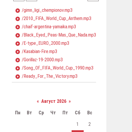
/gimn_ligi_chempionov.mp3
play_circle
/2010_FIFA_World_Cup_Anthem.mp3
play_circle
/chaif-argentina-yamaika.mp3
play_circle
/Black_Eyed_Peas-Mas_Que_Nada.mp3
play_circle
/E-type_EURO_2000.mp3
play_circle
/Kasabian-Fire.mp3
play_circle
/Gorillaz-19-2000.mp3
play_circle
/Song_Of_FIFA_World_Cup_1990.mp3
play_circle
/Ready_For_The_Victory.mp3
play_circle
«
Август 2026
»
Пн
Вт
Ср
Чт
Пт
Сб
Вс
1
2