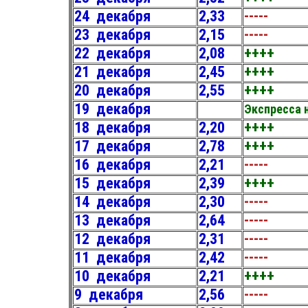
24 декабря
2,33
-----
23 декабря
2,15
-----
22 декабря
2,08
++++
21 декабря
2,45
++++
20 декабря
2,55
++++
19 декабря
Экспресса 
18 декабря
2,20
++++
17 декабря
2,78
++++
16 декабря
2,21
-----
15 декабря
2,39
++++
14 декабря
2,30
-----
13 декабря
2,64
-----
12 декабря
2,31
-----
11 декабря
2,42
-----
10 декабря
2,21
++++
9 декабря
2,56
-----