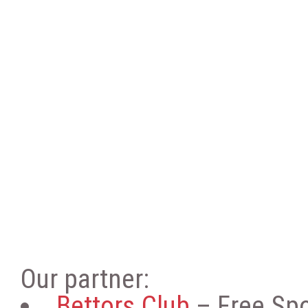
Our partner:
Bettors.Club
– Free Spo