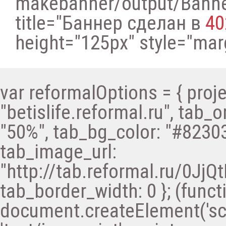
makebanner/output/Bann
title="Баннер сделан в
40
height="125px" style="margi
var reformalOptions = { proje
"betislife.reformal.ru", tab_o
"50%", tab_bg_color: "#82303
tab_image_url:
"http://tab.reformal.ru/0
tab_border_width: 0 }; (functi
document.createElement('scri