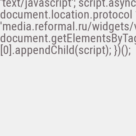
'text/javascript'; script.async 
document.location.protocol ? '
'media.reformal.ru/widgets/v
document.getElementsByTa
[0].appendChild(script); })();