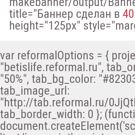
makebanner/output/Bann
title="Баннер сделан в
40
height="125px" style="margi
var reformalOptions = { proje
"betislife.reformal.ru", tab_o
"50%", tab_bg_color: "#82303
tab_image_url:
"http://tab.reformal.ru/0
tab_border_width: 0 }; (functi
document.createElement('scri