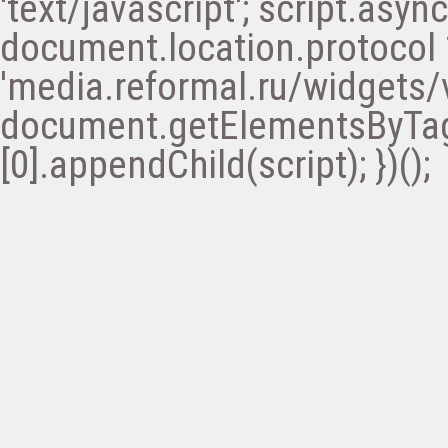
'text/javascript'; script.async 
document.location.protocol ? '
'media.reformal.ru/widgets/v
document.getElementsByTa
[0].appendChild(script); })();