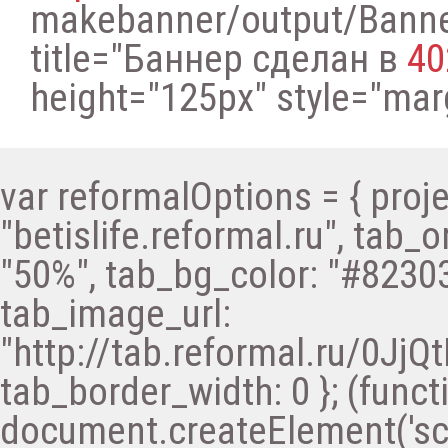
makebanner/output/Bann
title="Баннер сделан в
40
height="125px" style="margi
var reformalOptions = { proje
"betislife.reformal.ru", tab_o
"50%", tab_bg_color: "#82303
tab_image_url:
"http://tab.reformal.ru/0
tab_border_width: 0 }; (functi
document.createElement('scri