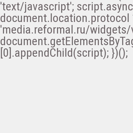
'text/javascript'; script.async 
document.location.protocol ? '
'media.reformal.ru/widgets/v
document.getElementsByTa
[0].appendChild(script); })();